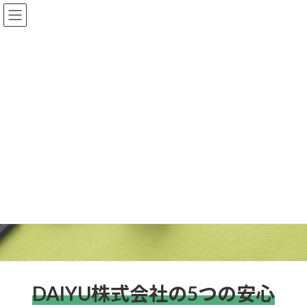
コ
ナ
ン
ビ
テ
ゲ
ン
ー
ツ
シ
へ
ョ
ス
ン
キ
に
ッ
移
不動産業
軽貨物運送事業
プ
動
仲介 / 管理 / 相続
宅配 / チャーター
事業内容
料金表
DAIYU株式会社の5つの安心