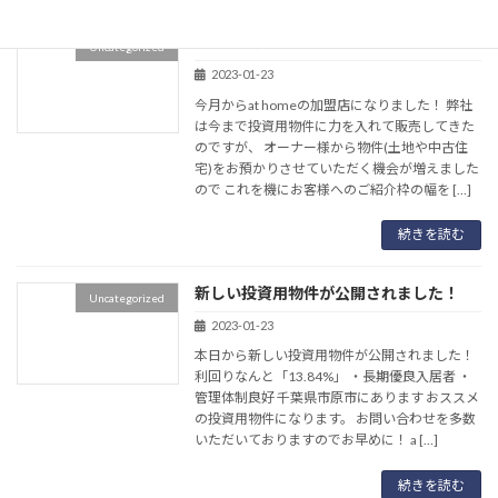
at home加盟店になりました！
Uncategorized
2023-01-23
今月からat homeの加盟店になりました！ 弊社
は今まで投資用物件に力を入れて販売してきた
のですが、 オーナー様から物件(土地や中古住
宅)をお預かりさせていただく機会が増えました
ので これを機にお客様へのご紹介枠の幅を […]
続きを読む
新しい投資用物件が公開されました！
Uncategorized
2023-01-23
本日から新しい投資用物件が公開されました！
利回りなんと「13.84%」 ・長期優良入居者 ・
管理体制良好 千葉県市原市にあります おススメ
の投資用物件になります。 お問い合わせを多数
いただいておりますのでお早めに！ a […]
続きを読む